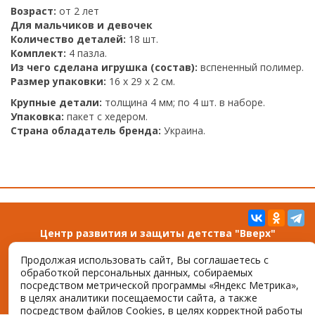
Возраст:
от 2 лет
Для мальчиков и девочек
Количество деталей:
18 шт.
Комплект:
4 пазла.
Из чего сделана игрушка (состав):
вспененный полимер.
Размер упаковки:
16 x 29 x 2 см.
Крупные детали:
толщина 4 мм; по 4 шт. в наборе.
Упаковка:
пакет с хедером.
Страна обладатель бренда:
Украина.
Центр развития и защиты детства "Вверх"
344029, г. Ростов-на-Дону, пр. Сельмаш, д. 3
Продолжая использовать сайт, Вы соглашаетесь с
Тел. +7 (989) 516-75-06, e-mail:
vverh-dm@yandex.ru
обработкой персональных данных, собираемых
посредством метрической программы «Яндекс Метрика»,
©2026 vverh-dm.ru Все права защищены
в целях аналитики посещаемости сайта, а также
Создано компанией «
Интернет-Фрегат
»
посредством файлов Cookies, в целях корректной работы