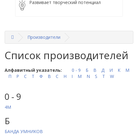
Развивает творческий потенциал
Производители
Список производителей
Алфавитный указатель:
0 - 9
Б
В
Д
И
К
М
П
Р
С
Т
Ф
B
C
H
I
M
N
S
T
W
0 - 9
4M
Б
БАНДА УМНИКОВ