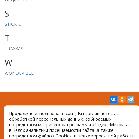
S
STICK-O
T
TRAXXAS
W
WONDER BEE
Центр развития и защиты детства "Вверх"
344029, г. Ростов-на-Дону, пр. Сельмаш, д. 3
Продолжая использовать сайт, Вы соглашаетесь с
Тел. +7 (989) 516-75-06, e-mail:
vverh-dm@yandex.ru
обработкой персональных данных, собираемых
посредством метрической программы «Яндекс Метрика»,
в целях аналитики посещаемости сайта, а также
©2026 vverh-dm.ru Все права защищены
посредством файлов Cookies, в целях корректной работы
Создано компанией «
Интернет-Фрегат
»