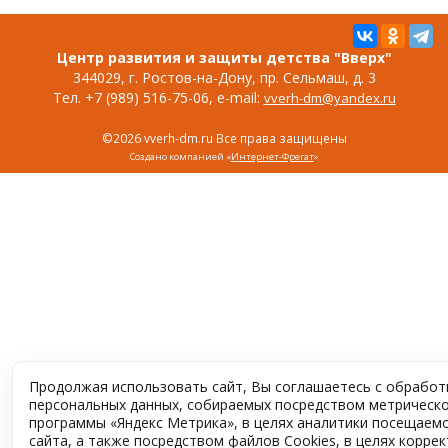
Центр развития и защиты детства "Вверх"
344029, г. Ростов-на-Дону, пр. Сельмаш, д. 3
Тел. +7 (989) 516-75-06, e-mail:
vverh-dm@yandex.ru
©2026 vverh-dm.ru Все права защищены
Создано компанией «
Интернет-Фрегат
»
Продолжая использовать сайт, Вы соглашаетесь с обработ
персональных данных, собираемых посредством метрическ
программы «Яндекс Метрика», в целях аналитики посещаем
сайта, а также посредством файлов Cookies, в целях корре