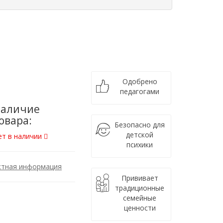
Одобрено
педагогами
аличие
овара:
Безопасно для
детской
ет в наличии
психики
ктная информация
Прививает
традиционные
семейные
ценности