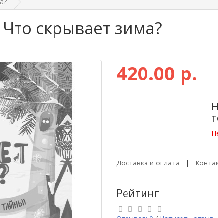
а?
 Что скрывает зима?
420.00 р.
Н
т
Н
Доставка и оплата
|
Конта
Рейтинг