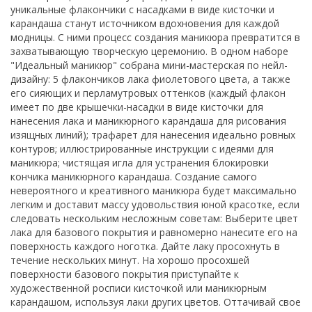
уникальные флакончики с насадками в виде кисточки и
карандаша станут источником вдохновения для каждой
модницы. С ними процесс создания маникюра превратится в
захватывающую творческую церемонию. В одном наборе
"Идеальный маникюр" собрана мини-мастерская по нейл-
дизайну: 5 флакончиков лака фиолетового цвета, а также
его сияющих и перламутровых оттенков (каждый флакон
имеет по две крышечки-насадки в виде кисточки для
нанесения лака и маникюрного карандаша для рисования
изящных линий); трафарет для нанесения идеально ровных
контуров; иллюстрированные инструкции с идеями для
маникюра; чистящая игла для устранения блокировки
кончика маникюрного карандаша. Создание самого
невероятного и креативного маникюра будет максимально
легким и доставит массу удовольствия юной красотке, если
следовать нескольким несложным советам: Выберите цвет
лака для базового покрытия и равномерно нанесите его на
поверхность каждого ноготка. Дайте лаку просохнуть в
течение нескольких минут. На хорошо просохшей
поверхности базового покрытия приступайте к
художественной росписи кисточкой или маникюрным
карандашом, используя лаки других цветов. Оттачивай свое