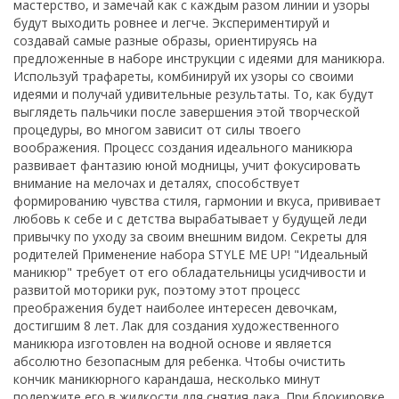
мастерство, и замечай как с каждым разом линии и узоры
будут выходить ровнее и легче. Экспериментируй и
создавай самые разные образы, ориентируясь на
предложенные в наборе инструкции с идеями для маникюра.
Используй трафареты, комбинируй их узоры со своими
идеями и получай удивительные результаты. То, как будут
выглядеть пальчики после завершения этой творческой
процедуры, во многом зависит от силы твоего
воображения. Процесс создания идеального маникюра
развивает фантазию юной модницы, учит фокусировать
внимание на мелочах и деталях, способствует
формированию чувства стиля, гармонии и вкуса, прививает
любовь к себе и с детства вырабатывает у будущей леди
привычку по уходу за своим внешним видом. Секреты для
родителей Применение набора STYLE ME UP! "Идеальный
маникюр" требует от его обладательницы усидчивости и
развитой моторики рук, поэтому этот процесс
преображения будет наиболее интересен девочкам,
достигшим 8 лет. Лак для создания художественного
маникюра изготовлен на водной основе и является
абсолютно безопасным для ребенка. Чтобы очистить
кончик маникюрного карандаша, несколько минут
подержите его в жидкости для снятия лака. При блокировке