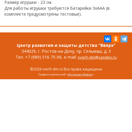
Размер игрушки - 23 см.
Для работы игрушки требуются батарейки 3хАAA (в
комплекте предусмотрены тестовые).
Центр развития и защиты детства "Вверх"
344029, г. Ростов-на-Дону, пр. Сельмаш, д. 3
Тел. +7 (989) 516-75-06, e-mail:
vverh-dm@yandex.ru
©2026 vverh-dm.ru Все права защищены
Создано компанией «
Интернет-Фрегат
»