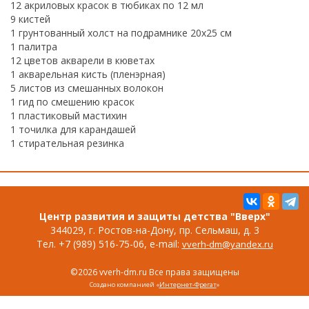
12 акриловых красок в тюбиках по 12 мл
9 кистей
1 грунтованный холст на подрамнике 20х25 см
1 палитра
12 цветов акварели в кюветах
1 акварельная кисть (пленэрная)
5 листов из смешанных волокон
1 гид по смешению красок
1 пластиковый мастихин
1 точилка для карандашей
1 стирательная резинка
Центр развития и защиты детства "Вверх"
344029, г. Ростов-на-Дону, пр. Сельмаш, д. 3
Тел. +7 (989) 516-75-06, e-mail:
vverh-dm@yandex.ru
©2026 vverh-dm.ru Все права защищены
Создано компанией «
Интернет-Фрегат
»